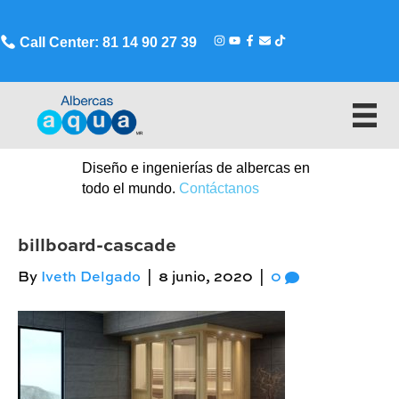
Call Center: 81 14 90 27 39
Diseño e ingenierías de albercas en
todo el mundo.
Contáctanos
billboard-cascade
By
Iveth Delgado
|
8 junio, 2020
|
0