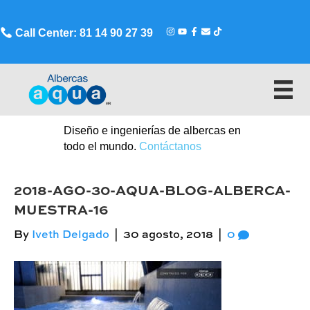
Call Center: 81 14 90 27 39
Diseño e ingenierías de albercas en
todo el mundo.
Contáctanos
2018-AGO-30-AQUA-BLOG-ALBERCA-
MUESTRA-16
By
Iveth Delgado
|
30 agosto, 2018
|
0