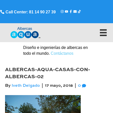
Call Center: 81 14 90 27 39
Diseño e ingenierías de albercas en
todo el mundo.
Contáctanos
ALBERCAS-AQUA-CASAS-CON-
ALBERCAS-02
By
Iveth Delgado
|
17 mayo, 2018
|
0