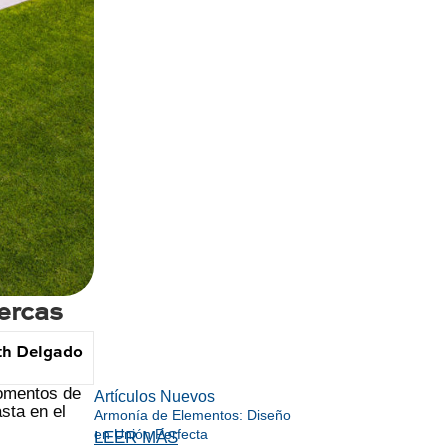
ercas
th Delgado
momentos de
Artículos Nuevos
sta en el
Armonía de Elementos: Diseño
en Unión Perfecta
LEER MÁS