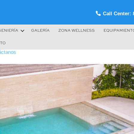
Call Center: 
GENIERÍA
GALERÍA
ZONA WELLNESS
EQUIPAMIENT
TO
áctanos