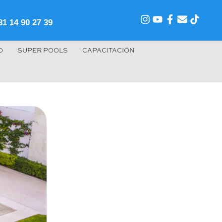
81 14 90 27 39
O
SUPER POOLS
CAPACITACIÓN