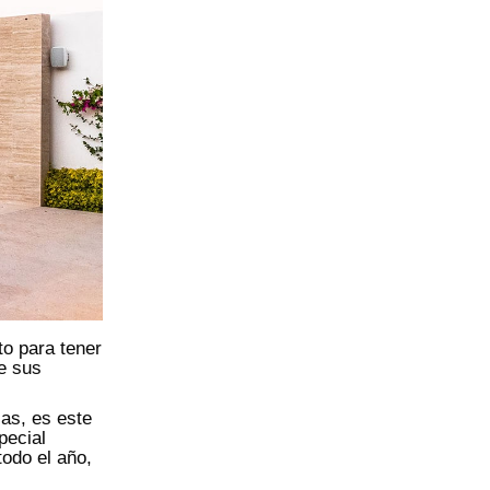
to para tener
de sus
cas, es este
pecial
odo el año,