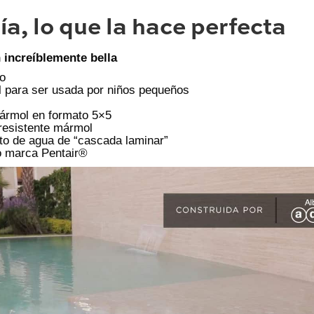
a, lo que la hace perfecta
n increíblemente bella
to
al para ser usada por niños pequeños
mármol en formato 5×5
resistente mármol
to de agua de “cascada laminar”
o marca Pentair®