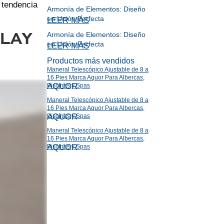
 tendencia
Armonía de Elementos: Diseño
en Unión Perfecta
LEER MÁS
Armonía de Elementos: Diseño
 PLAY
en Unión Perfecta
LEER MÁS
Productos más vendidos
Maneral Telescópico Ajustable de 8 a
16 Pies Marca Aquor Para Albercas,
AQUOR
Piscinas y Spas
Maneral Telescópico Ajustable de 8 a
16 Pies Marca Aquor Para Albercas,
AQUOR
Piscinas y Spas
Maneral Telescópico Ajustable de 8 a
16 Pies Marca Aquor Para Albercas,
AQUOR
Piscinas y Spas