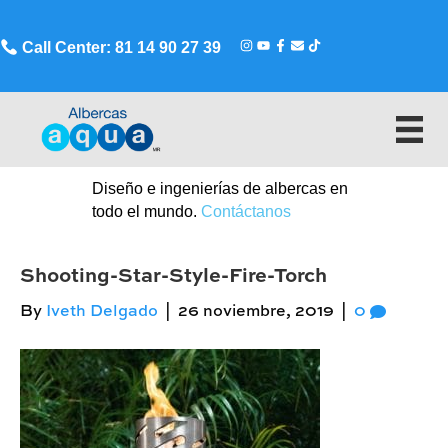
Call Center: 81 14 90 27 39
Diseño e ingenierías de albercas en
todo el mundo.
Contáctanos
Shooting-Star-Style-Fire-Torch
By
Iveth Delgado
|
26 noviembre, 2019
|
0