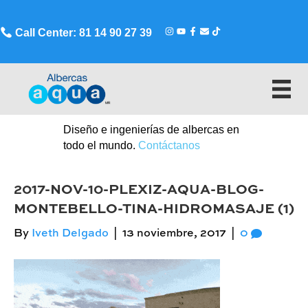
Call Center: 81 14 90 27 39
Diseño e ingenierías de albercas en
todo el mundo.
Contáctanos
2017-NOV-10-PLEXIZ-AQUA-BLOG-
MONTEBELLO-TINA-HIDROMASAJE (1)
By
Iveth Delgado
|
13 noviembre, 2017
|
0