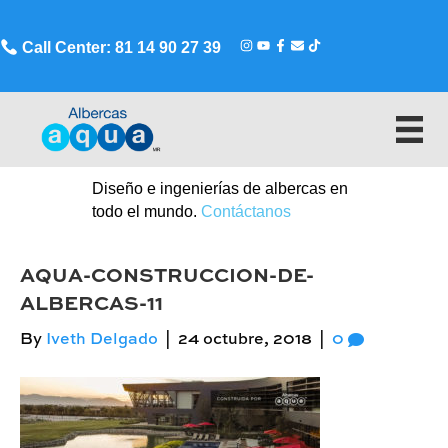
Call Center: 81 14 90 27 39
Diseño e ingenierías de albercas en
todo el mundo.
Contáctanos
AQUA-CONSTRUCCION-DE-
ALBERCAS-11
By
Iveth Delgado
|
24 octubre, 2018
|
0