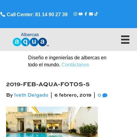
Call Center: 81 14 90 27 39
Diseño e ingenierías de albercas en
todo el mundo.
Contáctanos
2019-FEB-AQUA-FOTOS-5
By
Iveth Delgado
|
6 febrero, 2019
|
0