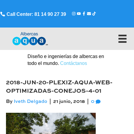
Call Center: 81 14 90 27 39
Diseño e ingenierías de albercas en
todo el mundo.
Contáctanos
2018-JUN-20-PLEXIZ-AQUA-WEB-
OPTIMIZADAS-CONEJOS-4-01
By
Iveth Delgado
|
21 junio, 2018
|
0