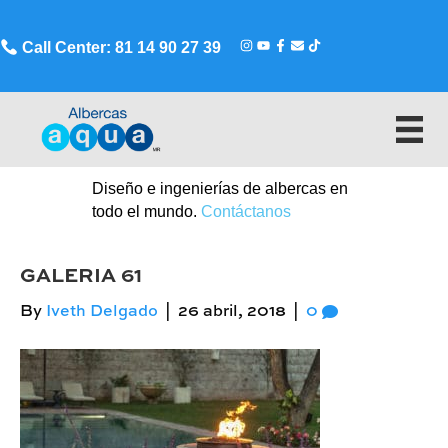
Call Center: 81 14 90 27 39
Diseño e ingenierías de albercas en
todo el mundo.
Contáctanos
GALERIA 61
By
Iveth Delgado
|
26 abril, 2018
|
0