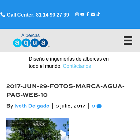
Call Center: 81 14 90 27 39
Diseño e ingenierías de albercas en
todo el mundo.
Contáctanos
2017-JUN-29-FOTOS-MARCA-AGUA-
PAG-WEB-10
By
Iveth Delgado
|
3 julio, 2017
|
0