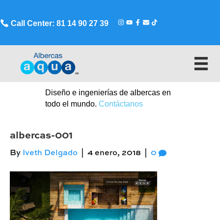
Call Center: 81 14 90 27 39
Diseño e ingenierías de albercas en
todo el mundo.
Contáctanos
albercas-001
By
Iveth Delgado
|
4 enero, 2018
|
0