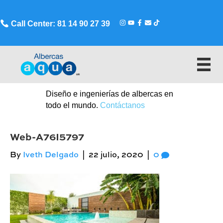
Call Center: 81 14 90 27 39
Diseño e ingenierías de albercas en
todo el mundo.
Contáctanos
Web-A76I5797
By
Iveth Delgado
|
22 julio, 2020
|
0