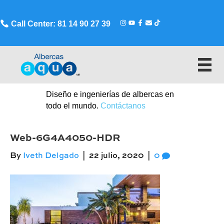
Call Center: 81 14 90 27 39
Diseño e ingenierías de albercas en
todo el mundo.
Contáctanos
Web-6G4A4050-HDR
By
Iveth Delgado
|
22 julio, 2020
|
0