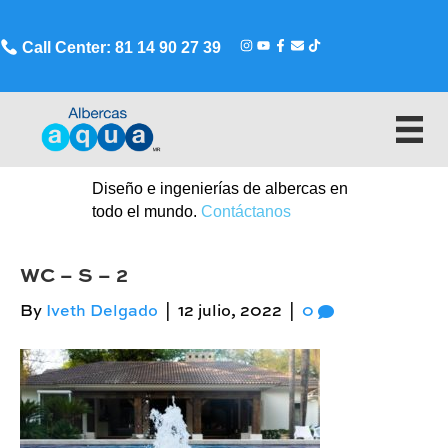
Call Center: 81 14 90 27 39
Diseño e ingenierías de albercas en
todo el mundo.
Contáctanos
WC – S – 2
By
Iveth Delgado
|
12 julio, 2022
|
0