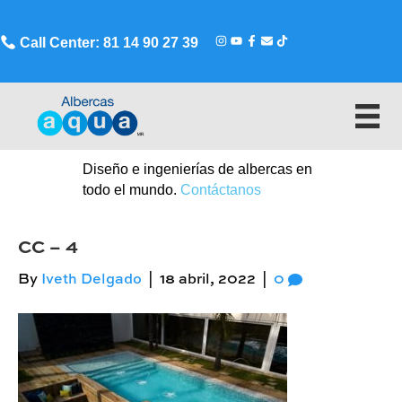
Call Center: 81 14 90 27 39
Diseño e ingenierías de albercas en
todo el mundo.
Contáctanos
CC – 4
By
Iveth Delgado
|
18 abril, 2022
|
0