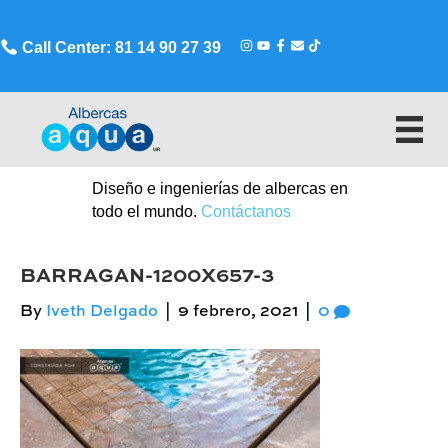
Call Center: 81 14 90 27 39
Diseño e ingenierías de albercas en
todo el mundo.
Contáctanos
BARRAGAN-1200X657-3
By
Iveth Delgado
|
9 febrero, 2021
|
0