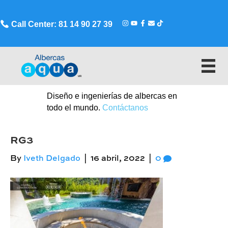
Call Center: 81 14 90 27 39
Diseño e ingenierías de albercas en
todo el mundo.
Contáctanos
RG3
By
Iveth Delgado
|
16 abril, 2022
|
0