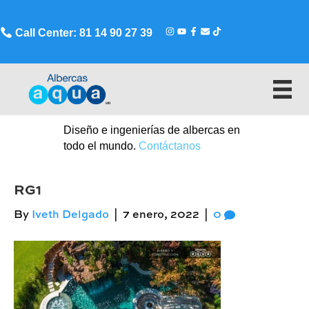
Call Center: 81 14 90 27 39
Diseño e ingenierías de albercas en
todo el mundo.
Contáctanos
RG1
By
Iveth Delgado
|
7 enero, 2022
|
0