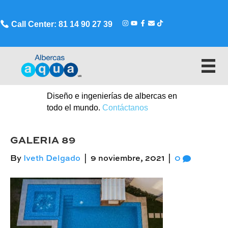
Call Center: 81 14 90 27 39
Diseño e ingenierías de albercas en
todo el mundo.
Contáctanos
GALERIA 89
By
Iveth Delgado
|
9 noviembre, 2021
|
0