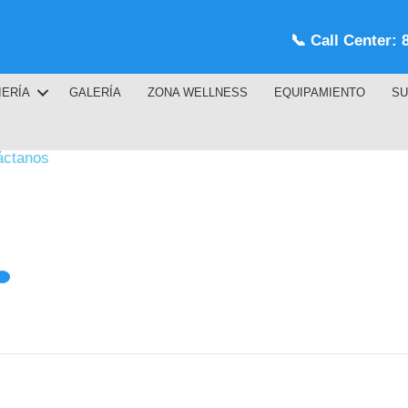
📞
Call Center: 
IERÍA
GALERÍA
ZONA WELLNESS
EQUIPAMIENTO
SU
áctanos