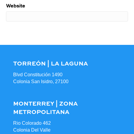
Website
TORREÓN | LA LAGUNA
Blvd Constitución 1490
Colonia San Isidro, 27100
MONTERREY | ZONA
METROPOLITANA
Rio Colorado 462
Colonia Del Valle