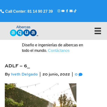
Call Center: 81 14 90 27 39
Diseño e ingenierías de albercas en
todo el mundo.
Contáctanos
ADLF – 6_
By
Iveth Delgado
|
20 junio, 2022
|
0