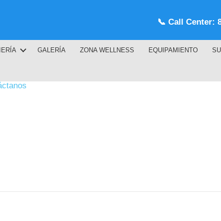
📞
Call Center: 
IERÍA
GALERÍA
ZONA WELLNESS
EQUIPAMIENTO
SU
áctanos