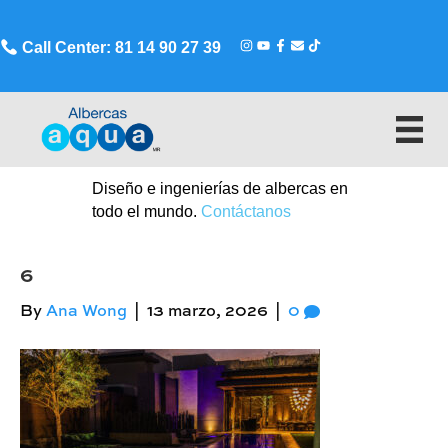
Call Center: 81 14 90 27 39
Diseño e ingenierías de albercas en
todo el mundo.
Contáctanos
6
By
Ana Wong
|
13 marzo, 2026
|
0