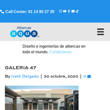
Call Center: 81 14 90 27 39
Diseño e ingenierías de albercas en
todo el mundo.
Contáctanos
GALERIA 47
By
Iveth Delgado
|
30 octubre, 2020
|
0