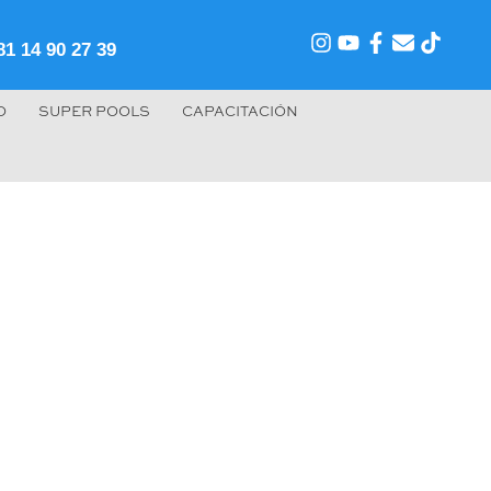
81 14 90 27 39
O
SUPER POOLS
CAPACITACIÓN