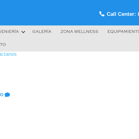
Call Center: 
GENIERÍA
GALERÍA
ZONA WELLNESS
EQUIPAMIENT
TO
áctanos
0