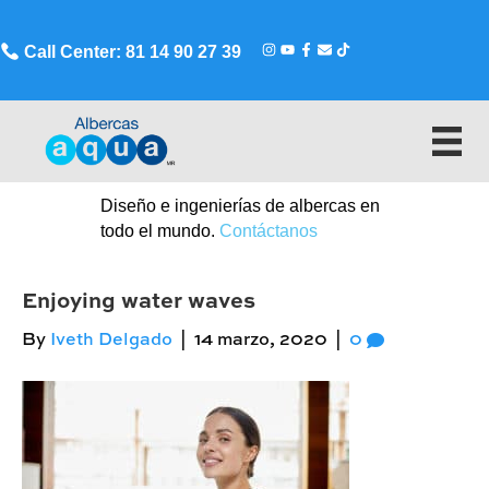
Call Center: 81 14 90 27 39
Diseño e ingenierías de albercas en
todo el mundo.
Contáctanos
Enjoying water waves
By
Iveth Delgado
|
14 marzo, 2020
|
0