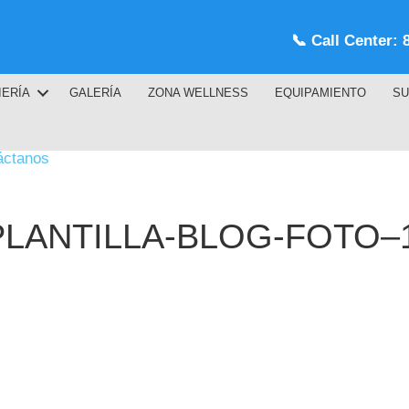
📞
Call Center: 
IERÍA
GALERÍA
ZONA WELLNESS
EQUIPAMIENTO
SU
áctanos
LANTILLA-BLOG-FOTO–16