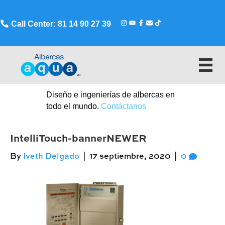
Call Center: 81 14 90 27 39
Diseño e ingenierías de albercas en
todo el mundo.
Contáctanos
IntelliTouch-bannerNEWER
By
Iveth Delgado
|
17 septiembre, 2020
|
0