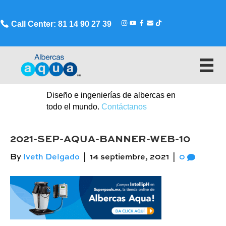
Call Center: 81 14 90 27 39
Diseño e ingenierías de albercas en
todo el mundo.
Contáctanos
2021-SEP-AQUA-BANNER-WEB-10
By
Iveth Delgado
|
14 septiembre, 2021
|
0