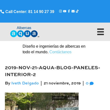
Call Center: 81 14 90 27 39
Diseño e ingenierías de albercas en
todo el mundo.
Contáctanos
2019-NOV-21-AQUA-BLOG-PANELES-
INTERIOR-2
By
Iveth Delgado
|
21 noviembre, 2019
|
0