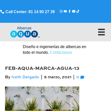
Call Center: 81 14 90 27 39
Diseño e ingenierías de albercas en
todo el mundo.
Contáctanos
FEB-AQUA-MARCA-AGUA-13
By
Iveth Delgado
|
5 marzo, 2021
|
0