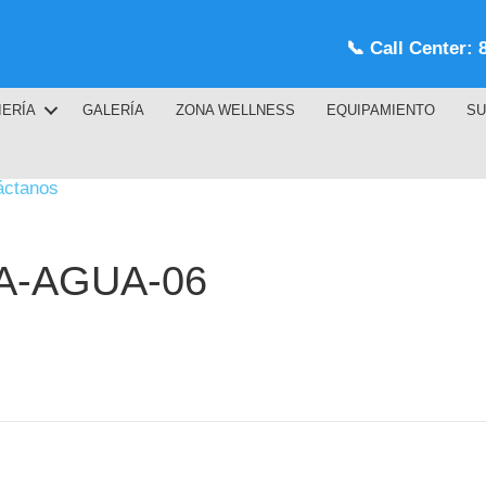
📞
Call Center: 
IERÍA
GALERÍA
ZONA WELLNESS
EQUIPAMIENTO
SU
áctanos
A-AGUA-06