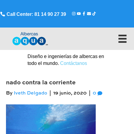
Call Center: 81 14 90 27 39
Diseño e ingenierías de albercas en
todo el mundo.
Contáctanos
nado contra la corriente
By
Iveth Delgado
|
19 junio, 2020
|
0