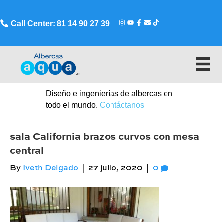
Call Center: 81 14 90 27 39
Diseño e ingenierías de albercas en
todo el mundo.
Contáctanos
sala California brazos curvos con mesa
central
By
Iveth Delgado
|
27 julio, 2020
|
0