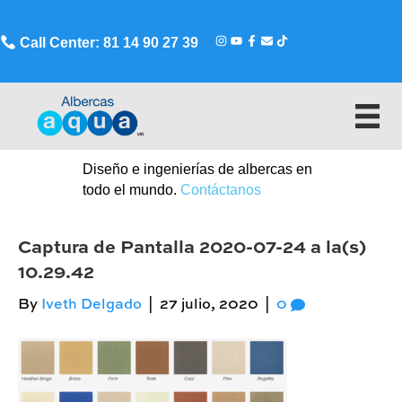
Call Center: 81 14 90 27 39
Diseño e ingenierías de albercas en
todo el mundo.
Contáctanos
Captura de Pantalla 2020-07-24 a la(s)
10.29.42
By
Iveth Delgado
|
27 julio, 2020
|
0