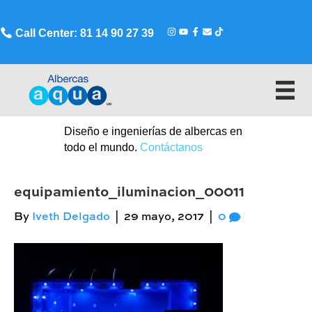
Call Center: 81 14 90 27 39
Diseño e ingenierías de albercas en
todo el mundo.
Contáctanos
equipamiento_iluminacion_00011
By
Iveth Delgado
|
29 mayo, 2017
|
0