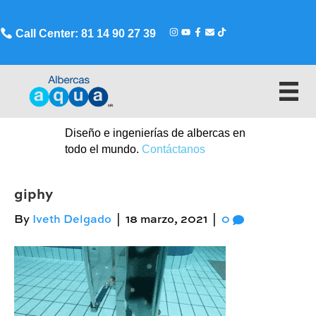
Call Center: 81 14 90 27 39
Diseño e ingenierías de albercas en
todo el mundo.
Contáctanos
giphy
By
Iveth Delgado
|
18 marzo, 2021
|
0