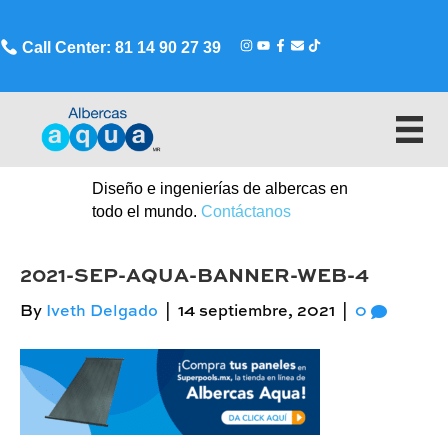
Call Center: 81 14 90 27 39
Diseño e ingenierías de albercas en
todo el mundo.
Contáctanos
2021-SEP-AQUA-BANNER-WEB-4
By
Iveth Delgado
|
14 septiembre, 2021
|
0