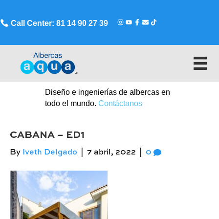
Call Center: 81 14 90 27 39
Diseño e ingenierías de albercas en
todo el mundo.
Contáctanos
CABANA – ED1
By
Iveth Delgado
|
7 abril, 2022
|
0