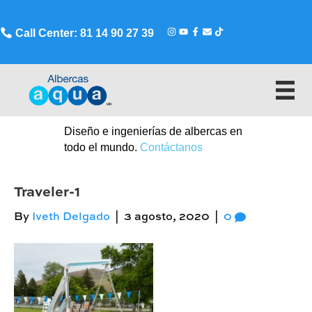
Call Center: 81 14 90 27 39
Diseño e ingenierías de albercas en
todo el mundo.
Contáctanos
Traveler-1
By
Iveth Delgado
|
3 agosto, 2020
|
0