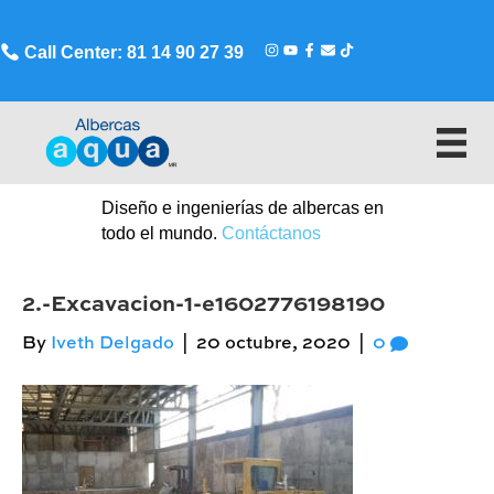
Call Center: 81 14 90 27 39
Diseño e ingenierías de albercas en
todo el mundo.
Contáctanos
2.-Excavacion-1-e1602776198190
By
Iveth Delgado
|
20 octubre, 2020
|
0