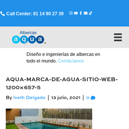
Call Center: 81 14 90 27 39
Diseño e ingenierías de albercas en
todo el mundo.
Contáctanos
AQUA-MARCA-DE-AGUA-SITIO-WEB-
1200×657-5
By
Iveth Delgado
|
13 julio, 2021
|
0