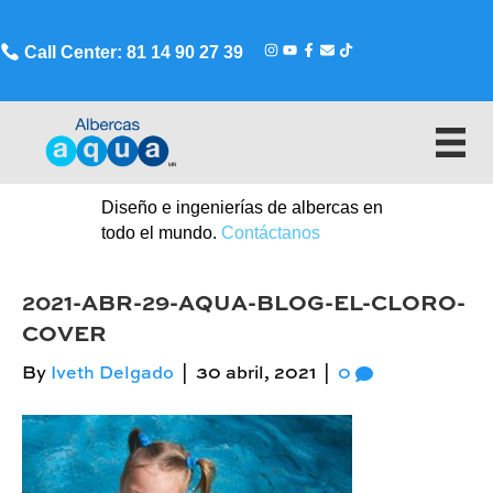
Call Center: 81 14 90 27 39
Diseño e ingenierías de albercas en
todo el mundo.
Contáctanos
2021-ABR-29-AQUA-BLOG-EL-CLORO-
COVER
By
Iveth Delgado
|
30 abril, 2021
|
0