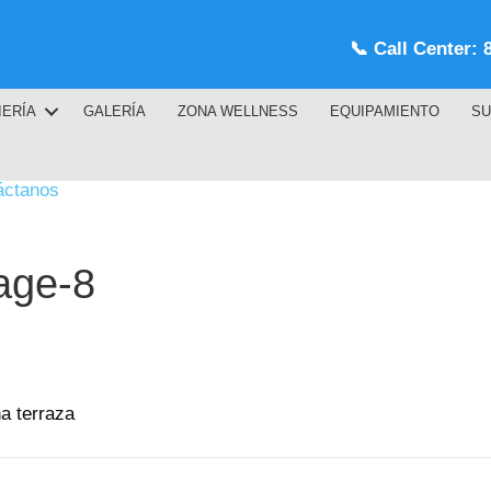
📞
Call Center: 
IERÍA
GALERÍA
ZONA WELLNESS
EQUIPAMIENTO
SU
áctanos
age-8
a terraza