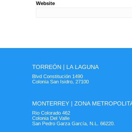
Website
TORREÓN | LA LAGUNA
Blvd Constitución 1490
Colonia San Isidro, 27100
MONTERREY | ZONA METROPOLIT
Rio Colorado 462
Colonia Del Valle
San Pedro Garza García, N.L. 66220.