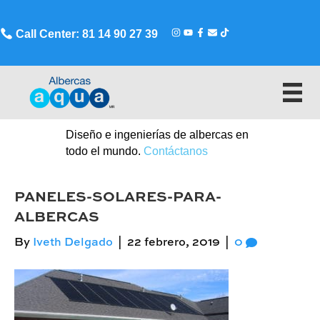
Call Center: 81 14 90 27 39
Diseño e ingenierías de albercas en
todo el mundo.
Contáctanos
PANELES-SOLARES-PARA-
ALBERCAS
By
Iveth Delgado
|
22 febrero, 2019
|
0