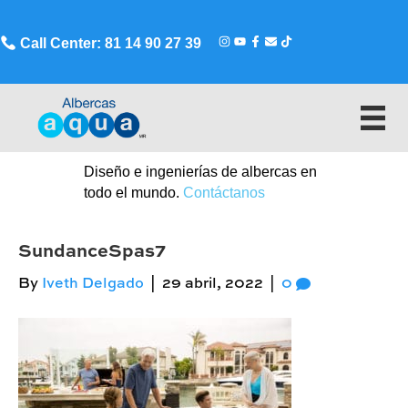
Call Center: 81 14 90 27 39
Diseño e ingenierías de albercas en
todo el mundo.
Contáctanos
SundanceSpas7
By
Iveth Delgado
|
29 abril, 2022
|
0