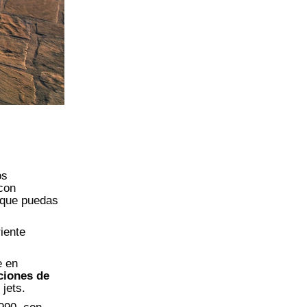
os
con
a que puedas
iente
e en
ciones de
 jets.