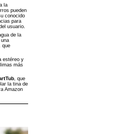
a la
orros pueden
su conocido
ncias para
del usuario.
gua de la
 una
, que
a estéreo y
 climas más
rtTub
, que
ar la tina de
ara Amazon