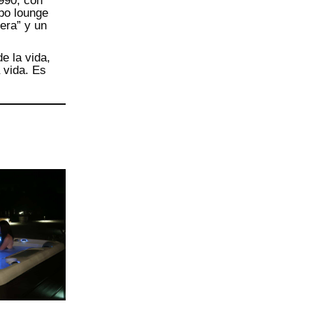
 990, con
ipo lounge
lera” y un
e la vida,
 vida. Es