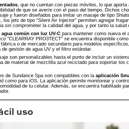
tentados
, que no cuentan con piezas móviles, lo que aporta 
ibilidad de que se averíe con el paso del tiempo. Dichos ch
saje y fueron diseñados para imitar un masaje de tipo Shiat
os jets de tipo “Silent Air Injector” permiten agregar fraga
sin comprometer la calidad del agua, y por tanto la salud 
el agua común con luz UV-C
para mantener como nueva el a
mático “CLEARRAY PRO3TECT” se encuentra disponible como
e fábrica o de mercado secundario para modelos específicos
de gestión de agua UV y el filtro estándar.
aje son personalizables hasta el punto de incluir un sistem
 de material de mezclilla azul reciclado para soportar los
ries de Sundance Spa son compatibles con la
aplicación
Sma
id como para iOS. La aplicación permite monitorear y control
omodidad de tu celular. Además, se encuentra habilitado p
ador.
ácil uso