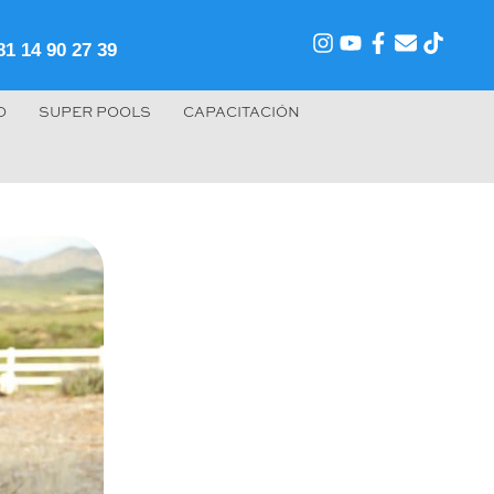
81 14 90 27 39
O
SUPER POOLS
CAPACITACIÓN