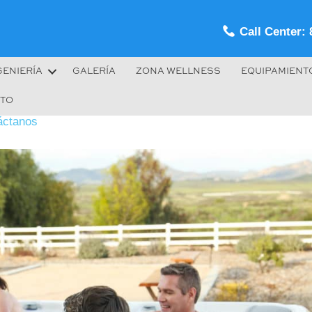
Call Center: 
GENIERÍA
GALERÍA
ZONA WELLNESS
EQUIPAMIENT
TO
áctanos