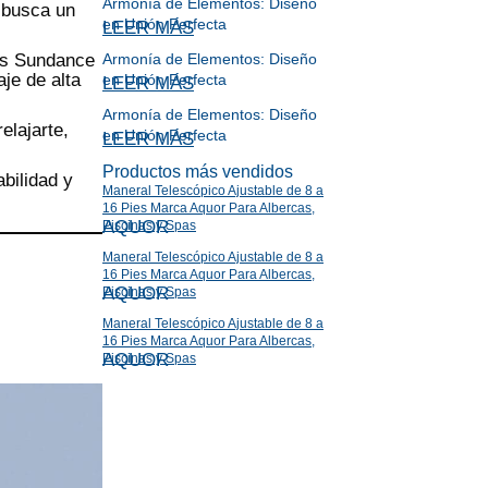
Armonía de Elementos: Diseño
 busca un
en Unión Perfecta
LEER MÁS
os Sundance
Armonía de Elementos: Diseño
je de alta
en Unión Perfecta
LEER MÁS
Armonía de Elementos: Diseño
elajarte,
en Unión Perfecta
LEER MÁS
Productos más vendidos
bilidad y
Maneral Telescópico Ajustable de 8 a
16 Pies Marca Aquor Para Albercas,
AQUOR
Piscinas y Spas
Maneral Telescópico Ajustable de 8 a
16 Pies Marca Aquor Para Albercas,
AQUOR
Piscinas y Spas
Maneral Telescópico Ajustable de 8 a
16 Pies Marca Aquor Para Albercas,
AQUOR
Piscinas y Spas