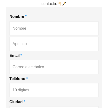
contacto.
Nombre
*
First
Last
Email
*
Teléfono
*
Ciudad
*